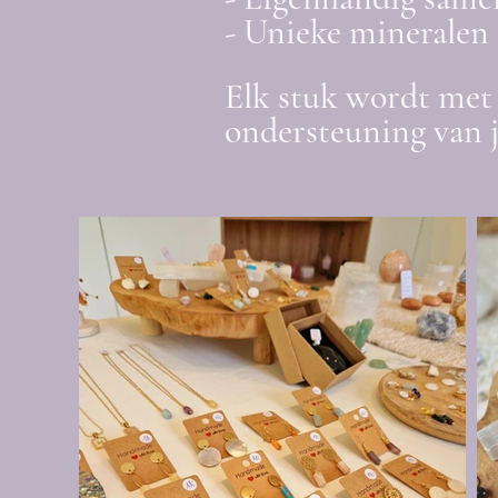
- Unieke mineralen 
Elk stuk wordt met 
ondersteuning van 