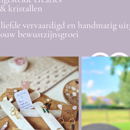
& kristallen
liefde vervaardigd en handmatig uit
jouw bewustzijnsgroei