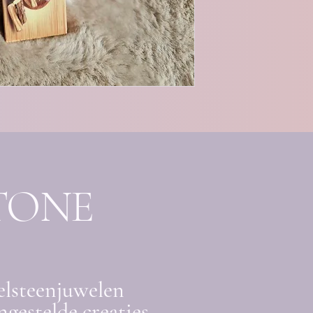
TONE
elsteenjuwelen
gestelde creaties