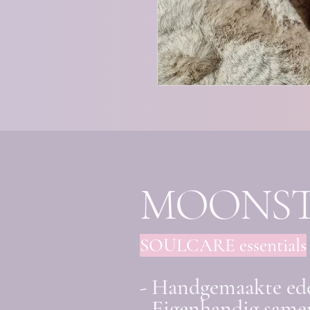
MOONS
SOULCARE essentials
- Handgemaakte ed
- Eigenhandig samen