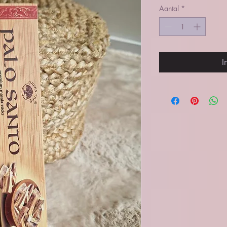
Aantal
*
I