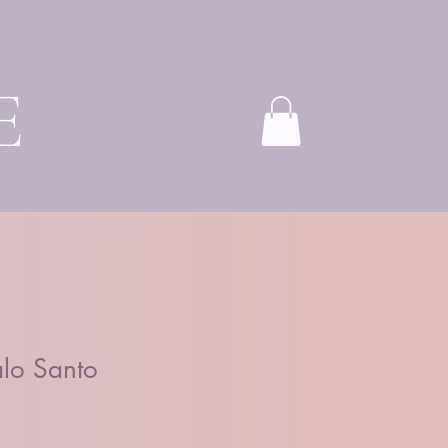
E
lo Santo