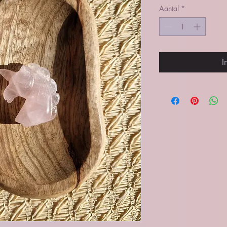
Aantal
*
I