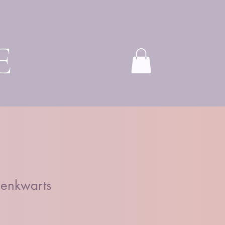
E
zenkwarts