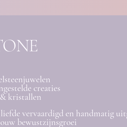
TONE
elsteenjuwelen
gestelde creaties
& kristallen
liefde vervaardigd en handmatig uit
jouw bewustzijnsgroei