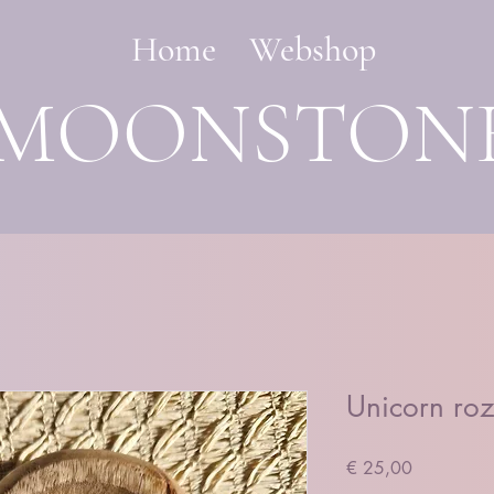
Home
Webshop
MOONSTON
Unicorn ro
Prijs
€ 25,00