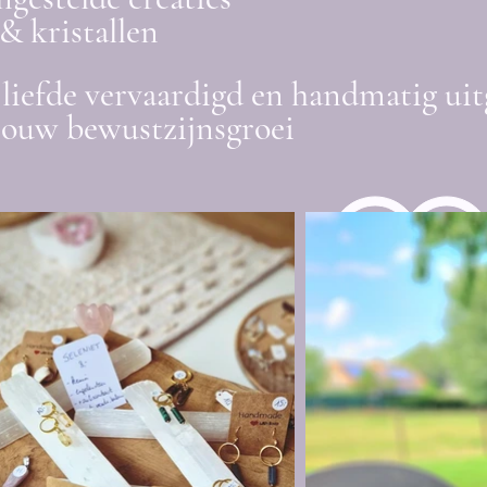
& kristallen
liefde vervaardigd en handmatig uit
jouw bewustzijnsgroei