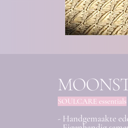
MOONS
SOULCARE essentials
- Handgemaakte ed
- Eigenhandig samen