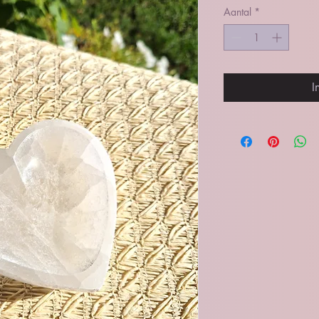
Aantal
*
I