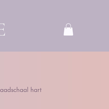
E
laadschaal hart