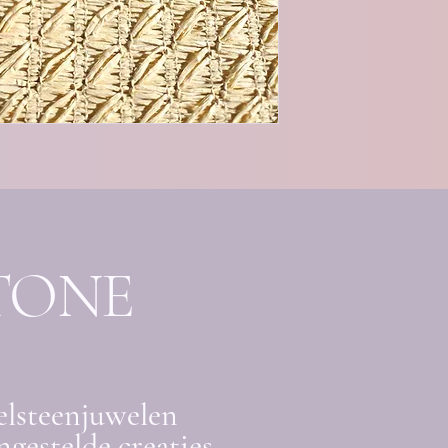
TONE
elsteenjuwelen
gestelde creaties