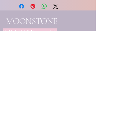
MOONSTONE
SOULCARE essentials
- Handgemaakte
edelsteenjuwelen
- Eigenhandig samengestelde
creaties
- Unieke mineralen & kristallen
Elk stuk wordt met liefde
vervaardigd en handmatig
uitgekozen, ter ondersteuning
van jouw bewustzijnsgroei