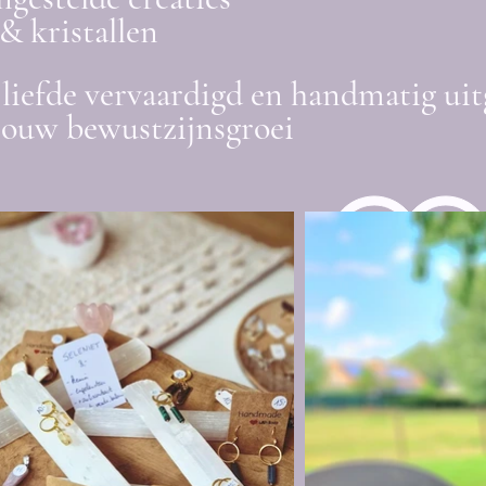
& kristallen
liefde vervaardigd en handmatig uit
jouw bewustzijnsgroei