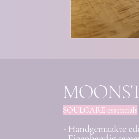
MOONS
SOULCARE essentials
- Handgemaakte ed
- Eigenhandig samen