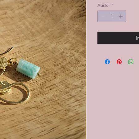
Aantal
*
I