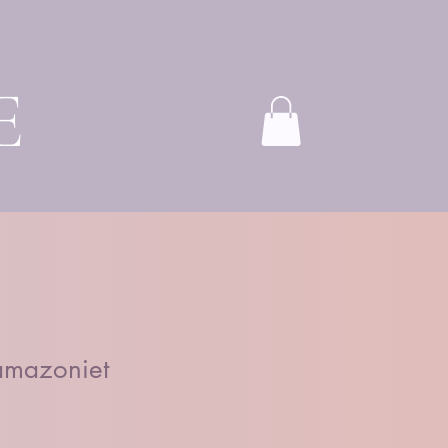
E
amazoniet