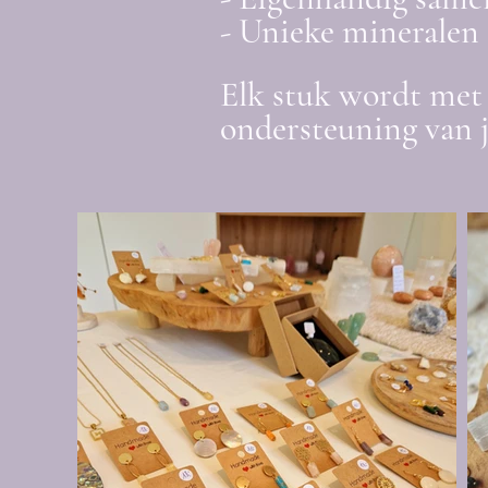
- Unieke mineralen 
Elk stuk wordt met 
ondersteuning van 