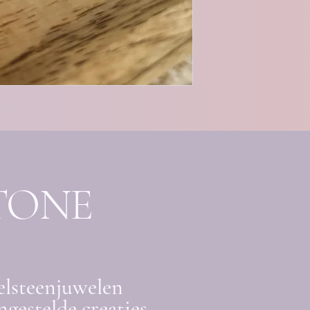
TONE
elsteenjuwelen
gestelde creaties