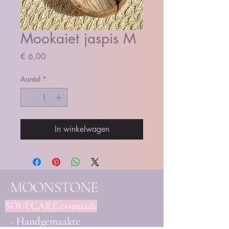
Mookaiet jaspis M
Prijs
€ 6,00
Aantal
*
In winkelwagen
MOONSTONE
SOULCARE essentials
- Handgemaakte