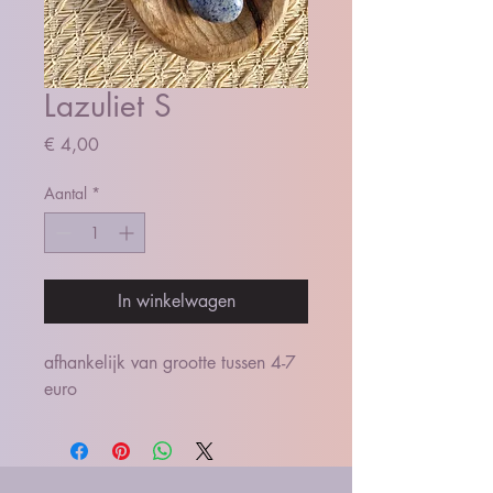
Lazuliet S
Prijs
€ 4,00
Aantal
*
In winkelwagen
afhankelijk van grootte tussen 4-7
euro