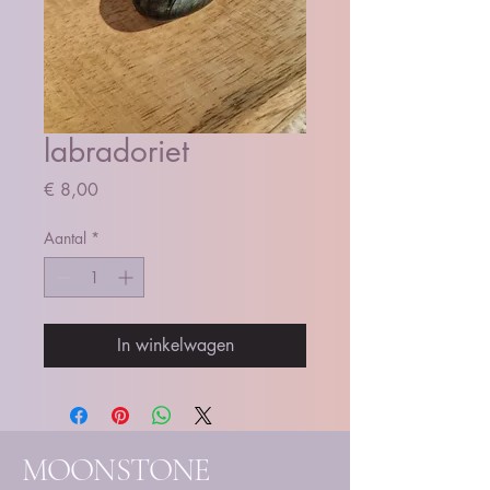
labradoriet
Prijs
€ 8,00
Aantal
*
In winkelwagen
MOONSTONE