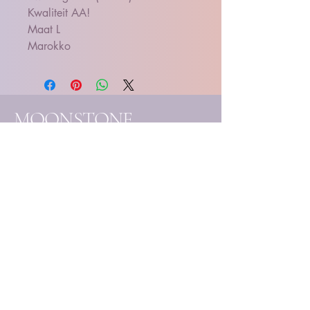
Kwaliteit AA!
Maat L
Marokko
MOONSTONE
SOULCARE essentials
- Handgemaakte
edelsteenjuwelen
- Eigenhandig samengestelde
creaties
- Unieke mineralen & kristallen
Elk stuk wordt met liefde
vervaardigd en handmatig
uitgekozen, ter ondersteuning
van jouw bewustzijnsgroei