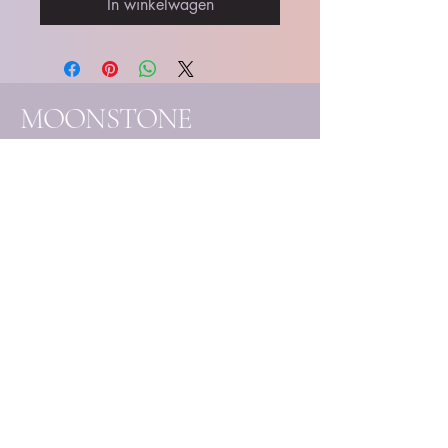
In winkelwagen
MOONSTONE
SOULCARE essentials
- Handgemaakte
edelsteenjuwelen
- Eigenhandig samengestelde
creaties
- Unieke mineralen & kristallen
Elk stuk wordt met liefde
vervaardigd en handmatig
uitgekozen, ter ondersteuning
van jouw bewustzijnsgroei