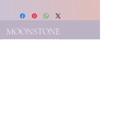
MOONSTONE
SOULCARE essentials
- Handgemaakte
edelsteenjuwelen
- Eigenhandig samengestelde
creaties
- Unieke mineralen & kristallen
Elk stuk wordt met liefde
vervaardigd en handmatig
uitgekozen, ter ondersteuning
van jouw bewustzijnsgroei