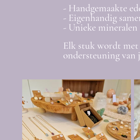
- Handgemaakte ed
- Eigenhandig samen
- Unieke mineralen 
Elk stuk wordt met 
ondersteuning van 