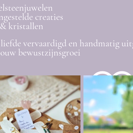
elsteenjuwelen
gestelde creaties
& kristallen
liefde vervaardigd en handmatig uit
jouw bewustzijnsgroei