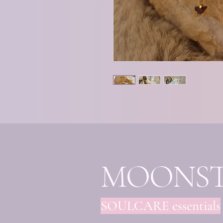
MOONS
SOULCARE essentials