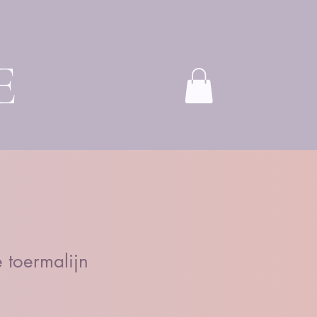
E
e toermalijn