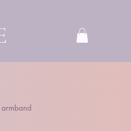
E
t armband