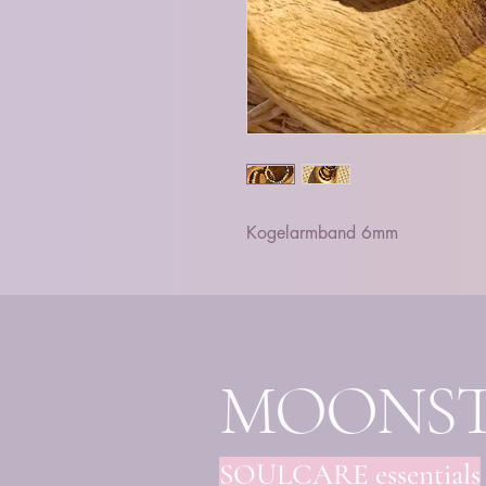
Kogelarmband 6mm
MOONS
SOULCARE essentials