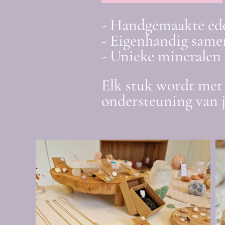
- Handgemaakte ed
- Eigenhandig samen
- Unieke mineralen 
Elk stuk wordt met 
ondersteuning van 