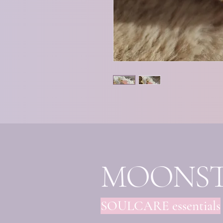
MOONS
SOULCARE essentials