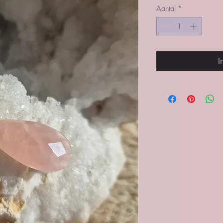
Aantal
*
I