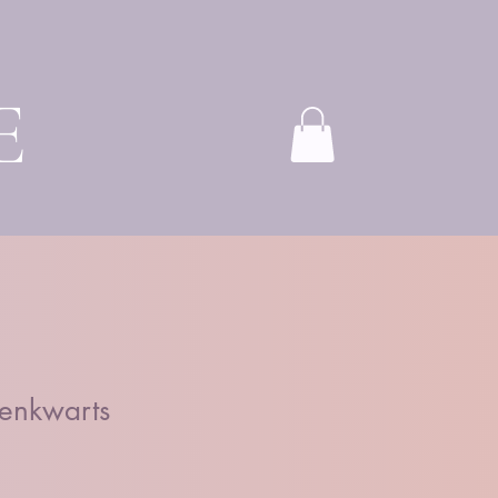
E
enkwarts