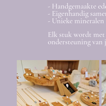
- Handgemaakte ed
- Eigenhandig samen
- Unieke mineralen 
Elk stuk wordt met 
ondersteuning van 