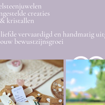
elsteenjuwelen
gestelde creaties
& kristallen
liefde vervaardigd en handmatig uit
jouw bewustzijnsgroei