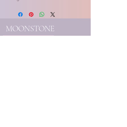
MOONSTONE
SOULCARE essentials
- Handgemaakte
edelsteenjuwelen
- Eigenhandig samengestelde
creaties
- Unieke mineralen & kristallen
Elk stuk wordt met liefde
vervaardigd en handmatig
uitgekozen, ter ondersteuning
van jouw bewustzijnsgroei