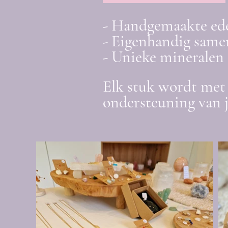
- Handgemaakte ed
- Eigenhandig samen
- Unieke mineralen 
Elk stuk wordt met 
ondersteuning van 