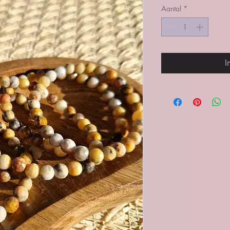
Aantal
*
I