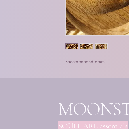
Facetarmband 6mm
MOONS
SOULCARE essentials