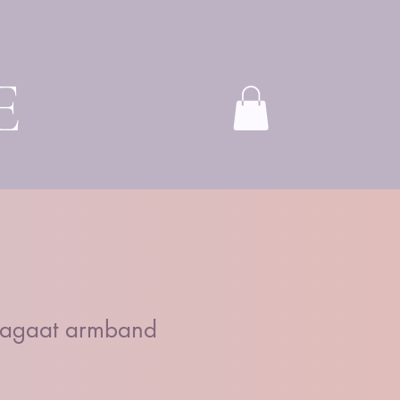
E
 agaat armband