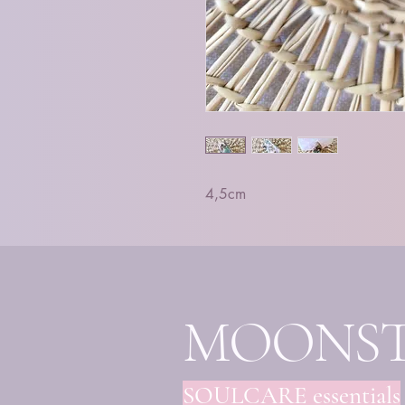
4,5cm
MOONS
SOULCARE essentials