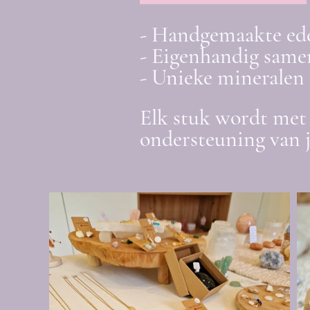
- Handgemaakte ed
- Eigenhandig samen
- Unieke mineralen 
Elk stuk wordt met 
ondersteuning van 