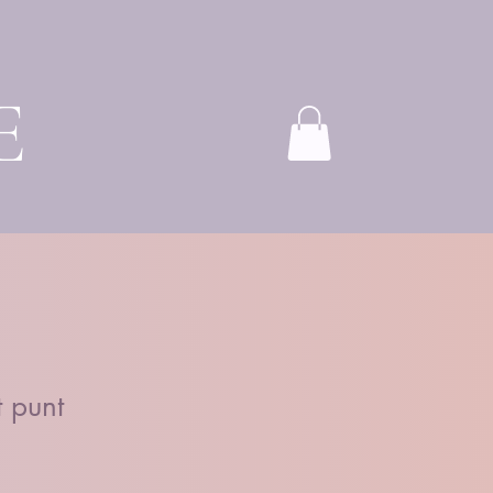
E
 punt