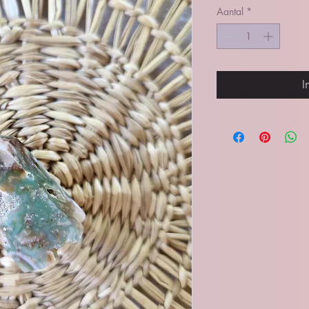
Aantal
*
I