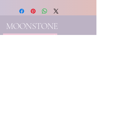
MOONSTONE
SOULCARE essentials
- Handgemaakte
edelsteenjuwelen
- Eigenhandig samengestelde
creaties
- Unieke mineralen & kristallen
Elk stuk wordt met liefde
vervaardigd en handmatig
uitgekozen, ter ondersteuning
van jouw bewustzijnsgroei