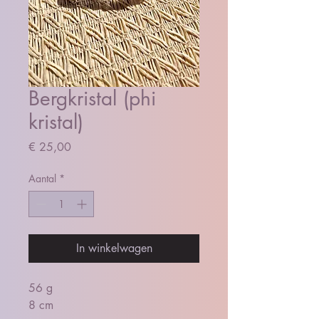
Bergkristal (phi
kristal)
Prijs
€ 25,00
Aantal
*
In winkelwagen
56 g
8 cm