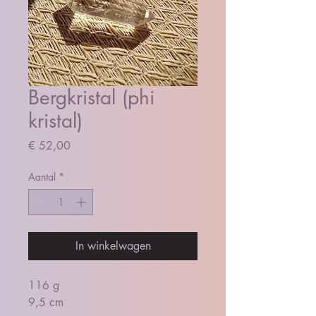
Bergkristal (phi
kristal)
Prijs
€ 52,00
Aantal
*
In winkelwagen
116 g
9,5 cm