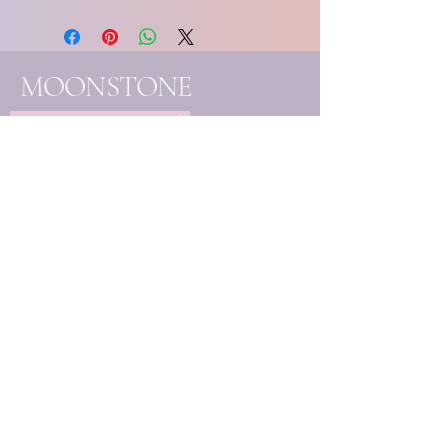
MOONSTONE
SOULCARE essentials
- Handgemaakte
edelsteenjuwelen
- Eigenhandig samengestelde
creaties
- Unieke mineralen & kristallen
Elk stuk wordt met liefde
vervaardigd en handmatig
uitgekozen, ter ondersteuning
van jouw bewustzijnsgroei