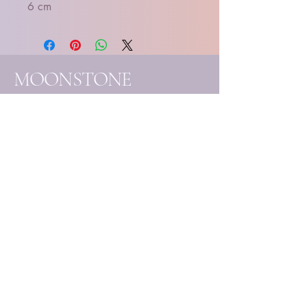
6 cm
MOONSTONE
SOULCARE essentials
- Handgemaakte
edelsteenjuwelen
- Eigenhandig samengestelde
creaties
- Unieke mineralen & kristallen
Elk stuk wordt met liefde
vervaardigd en handmatig
uitgekozen, ter ondersteuning
van jouw bewustzijnsgroei