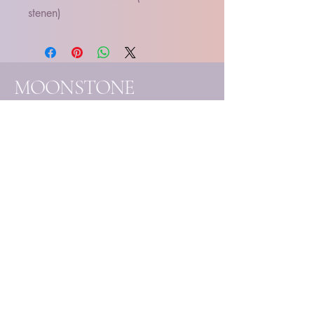
stenen)
MOONSTONE
SOULCARE essentials
- Handgemaakte
edelsteenjuwelen
- Eigenhandig samengestelde
creaties
- Unieke mineralen & kristallen
Elk stuk wordt met liefde
vervaardigd en handmatig
uitgekozen, ter ondersteuning
van jouw bewustzijnsgroei