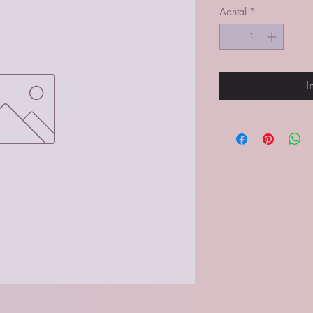
Aantal
*
I