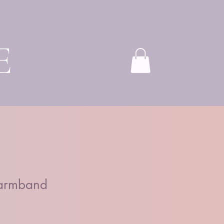
E
 armband