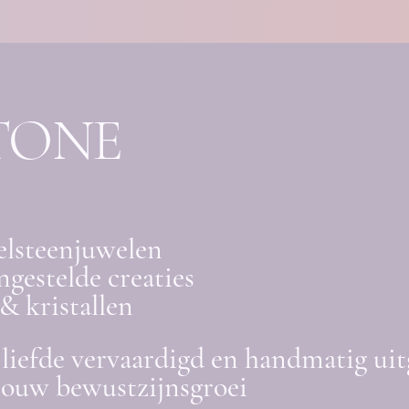
TONE
elsteenjuwelen
gestelde creaties
& kristallen
liefde vervaardigd en handmatig uit
jouw bewustzijnsgroei