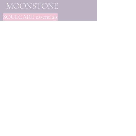
MOONSTONE
SOULCARE essentials
- Handgemaakte
edelsteenjuwelen
- Eigenhandig samengestelde
creaties
- Unieke mineralen & kristallen
Elk stuk wordt met liefde
vervaardigd en handmatig
uitgekozen, ter ondersteuning
van jouw bewustzijnsgroei