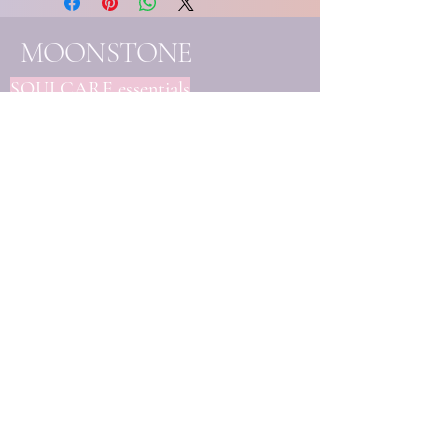
MOONSTONE
SOULCARE essentials
- Handgemaakte
edelsteenjuwelen
- Eigenhandig samengestelde
creaties
- Unieke mineralen & kristallen
Elk stuk wordt met liefde
vervaardigd en handmatig
uitgekozen, ter ondersteuning
van jouw bewustzijnsgroei